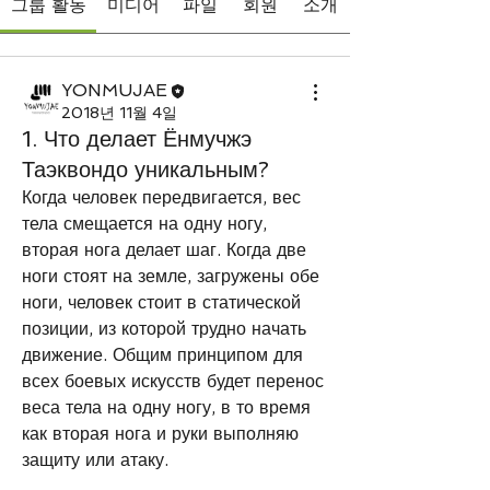
그룹 활동
미디어
파일
회원
소개
YONMUJAE
2018년 11월 4일
1. Что делает Ёнмучжэ
Таэквондо уникальным?
Когда человек передвигается, вес 
тела смещается на одну ногу, 
вторая нога делает шаг. Когда две 
ноги стоят на земле, загружены обе 
ноги, человек стоит в статической 
позиции, из которой трудно начать 
движение. Общим принципом для 
всех боевых искусств будет перенос 
веса тела на одну ногу, в то время 
как вторая нога и руки выполняю 
защиту или атаку. 