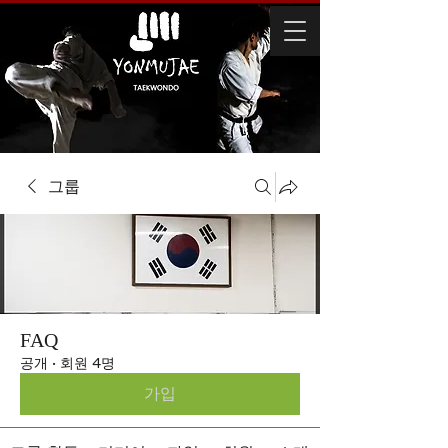
그룹
FAQ
공개
·
회원 4명
가입