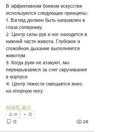
В эффективном боевом искусстве 
используются следующие принципы: 
1. Взгляд должен быть направлен в 
глаза сопернику. 
2. Центр силы рук и ног находится в 
нижней части живота. Глубокое и 
спокойное дыхание выполняется 
животом. 
3. Когда руки не атакуют, мы 
перекрываемся за счет скручивания 
в корпусе. 
4. Центр тяжести смещается вниз, 
на опорную ногу. 
자세히 보기
소개
0
그룹에 오신 것을 환영합니다. 다른 회
0
26
원과의 교류 및 업데이트 수신, 미디어