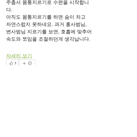
주춤서 몸통지르기로 수련을 시작합니
다. 
아직도 몸통지르기를 하면 숨이 차고 
자연스럽지 못하네요. 과거 홍사범님, 
변사범님 지르기를 보면, 호흡에 맞추어 
속도와 쪼임을 조절하던게 생각납니다. 
자세히 보기
소개
Diaries help practitioners to share
1
training experieces and
...
1
0
27
더보기
leejoo00
명
2026년 5월 5일
2026년 05월 03일 (일) - 작
소준영
팔로우
성자 이주환
hungry74
팔로우
hungry74
출석(2)
이승용
팔로우
이주환, 소준영