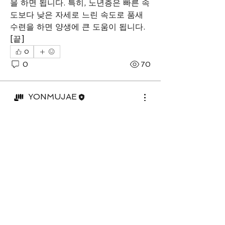
을 하면 됩니다. 특히, 노년층은 빠른 속
도보다 낮은 자세로 느린 속도로 품새 
수련을 하면 양생에 큰 도움이 됩니다. 
[끝]
0
0
70
소개
YONMUJAE
그룹에 오신 것을 환영합니다. 다른 회
2018년 11월 23일
원과의 교류 및 업데이트 수신, 미디어
2. Как образовалось
공유 등의 활동을 시작하세요.
Ёнмучжэ?
"Ёнмучжэ" - самостоятельная 
школа традиционного Тхэквондо, 
명
независимая от Куккивона и 
YONMUJAE
팔로우
всемирной федерации тхэквондо.
소준영
팔로우
Наша официальная история 
началась в 1988 году, вы можете 
홍기민
팔로우
познакомиться с ней по ссылке: 