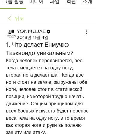
그룹 활동
미디어
파일
회원
소개
뒤로
YONMUJAE
2018년 11월 4일
1. Что делает Ёнмучжэ
Таэквондо уникальным?
Когда человек передвигается, вес 
тела смещается на одну ногу, 
вторая нога делает шаг. Когда две 
ноги стоят на земле, загружены обе 
ноги, человек стоит в статической 
позиции, из которой трудно начать 
движение. Общим принципом для 
всех боевых искусств будет перенос 
веса тела на одну ногу, в то время 
как вторая нога и руки выполняю 
защиту или атаку. 