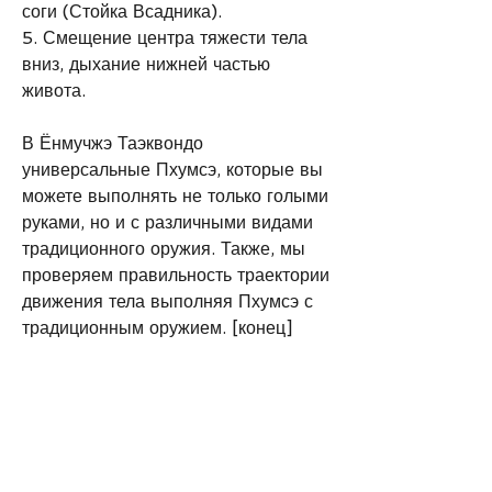
соги (Стойка Всадника). 
5. Смещение центра тяжести тела 
вниз, дыхание нижней частью 
живота. 
В Ёнмучжэ Таэквондо 
универсальные Пхумсэ, которые вы 
можете выполнять не только голыми 
руками, но и с различными видами 
традиционного оружия. Также, мы 
проверяем правильность траектории 
движения тела выполняя Пхумсэ с 
традиционным оружием. [конец]
* Russian translation is contributed 
by Professor Aliaksandr.
0
0
26