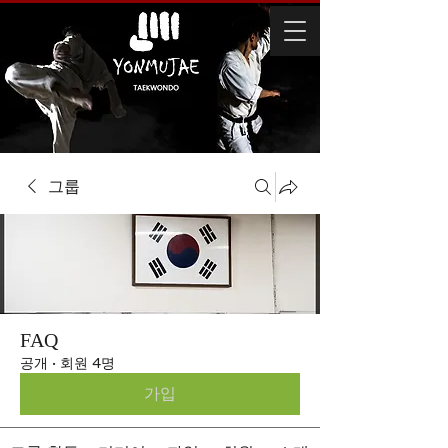
그룹
FAQ
공개
·
회원 4명
가입