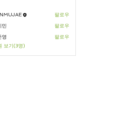
NMUJAE
팔로우
기민
팔로우
준영
팔로우
 보기(3명)