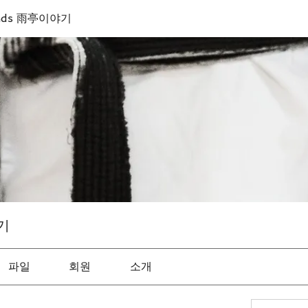
sends 雨亭이야기
야기
파일
회원
소개