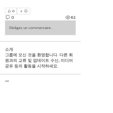
0
0
62
Rédigez un commentaire...
소개
그룹에 오신 것을 환영합니다. 다른 회
원과의 교류 및 업데이트 수신, 미디어
공유 등의 활동을 시작하세요.
명
소준영
팔로우
홍기민
팔로우
Shraddha Nevase
팔로우