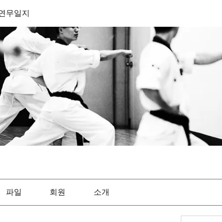
es 연무일지
파일
회원
소개