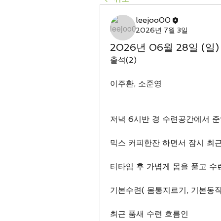
leejoo00
2026년 7월 3일
2026년 06월 28일 (일
출석(2)
이주환, 소준영
저녁 6시반 경 수련공간에서 
믹스 커피한잔 하면서 잠시 최근
티타임 후 가볍게 몸을 풀고 수
기본수련( 몸통지르기, 기본동작,
최근 품새 수련 흐름인