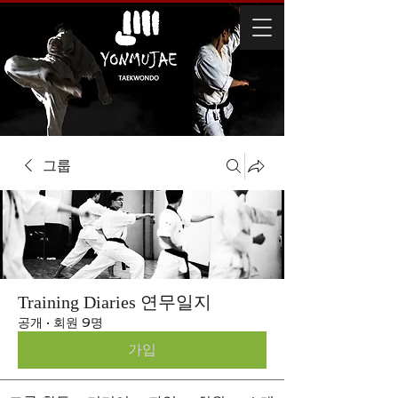
그룹
Training Diaries 연무일지
공개
·
회원 9명
가입