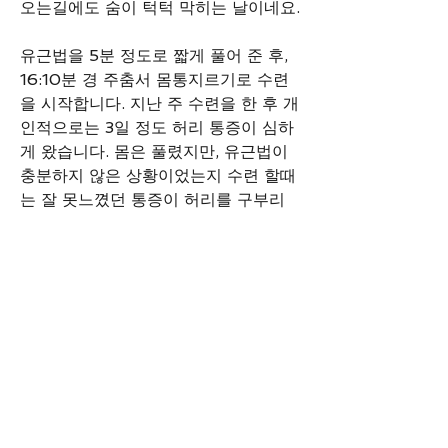
오는길에도 숨이 턱턱 막히는 날이네요. 
유근법을 5분 정도로 짧게 풀어 준 후, 
16:10분 경 주춤서 몸통지르기로 수련
을 시작합니다. 지난 주 수련을 한 후 개
인적으로는 3일 정도 허리 통증이 심하
게 왔습니다. 몸은 풀렸지만, 유근법이 
충분하지 않은 상황이었는지 수련 할때
소개
는 잘 못느꼈던 통증이 허리를 구부리
Diaries help practitioners to share
면 생겼습니다. 다행히 휴식으로 회복은 
training experieces and
...
되었지만, 부상을 피하기 위한 고민이 
더보기
필요해 보입니다. 
명
기본동작, 응용동작, 발차기 순으로 수
련을 진행합니다. 
소준영
팔로우
hungry74
팔로우
hungry74
자세히 보기
이승용
팔로우
0
0
28